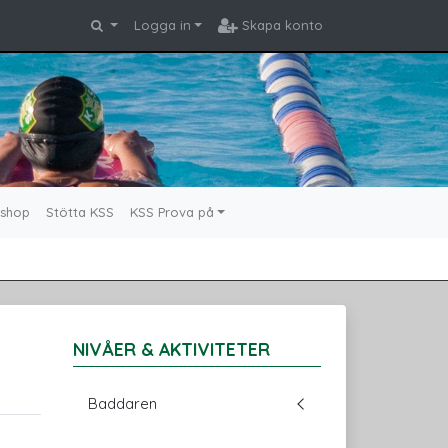
Logga in
Skapa konto
shop
Stötta KSS
KSS Prova på
NIVÅER & AKTIVITETER
Baddaren