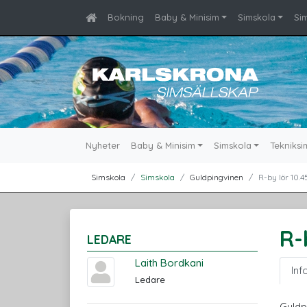
Bokning
Baby & Minisim
Simskola
Si
Nyheter
Baby & Minisim
Simskola
Tekniksi
Simskola
Simskola
Guldpingvinen
R-by lör 10.
R-
LEDARE
Laith Bordkani
Inf
Ledare
Guldp