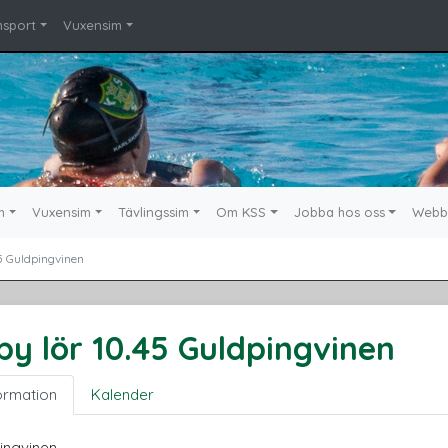
msport
Vuxensim
m
Vuxensim
Tävlingssim
Om KSS
Jobba hos oss
Webb
45 Guldpingvinen
by lör 10.45 Guldpingvinen
ormation
Kalender
ingvinen