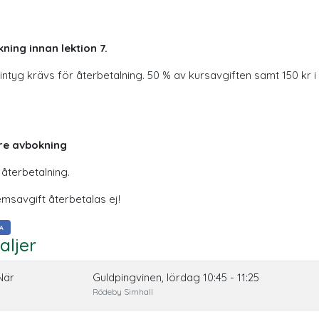
ning innan lektion 7.
intyg krävs för återbetalning. 50 % av kursavgiften samt 150 kr 
re avbokning
 återbetalning.
msavgift återbetalas ej!
A
aljer
När
Guldpingvinen, lördag 10:45 - 11:25
Rödeby Simhall