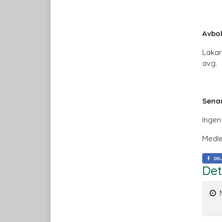
Avbok
Läkar
avg.
Sena
Ingen
Medle
DEL
Det