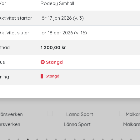
Var
Rödeby Simhall
ktivitet startar
lör 17 jan 2026 (v. 3)
ktivitet slutar
lör 18 apr 2026 (v. 16)
tnad
1 200,00 kr
tus
Stängd
ning
Stängd
verken
Länna Sport
Malkars Tr