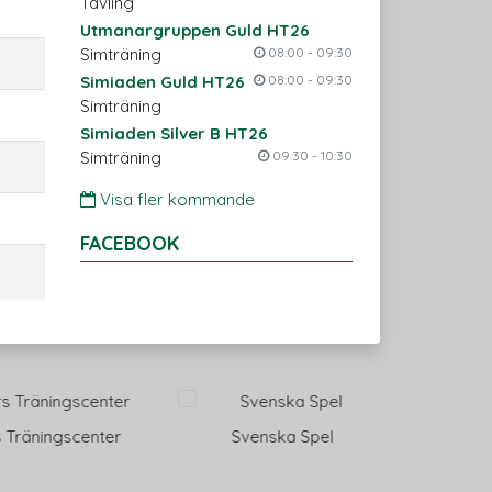
Tävling
Utmanargruppen Guld HT26
Simträning
08:00 - 09:30
Simiaden Guld HT26
08:00 - 09:30
Simträning
Simiaden Silver B HT26
Simträning
09:30 - 10:30
Visa fler kommande
FACEBOOK
äningscenter
Svenska Spel
Eltek