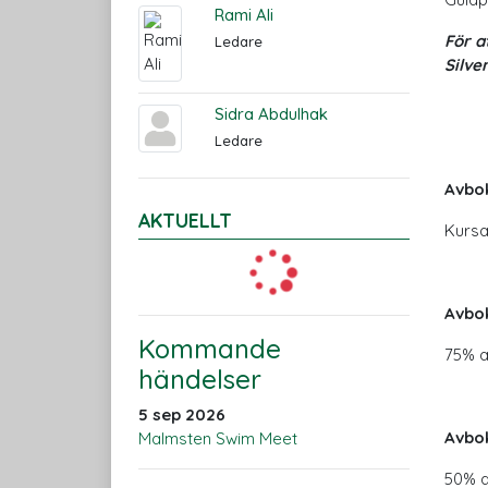
Rami Ali
För a
Ledare
Silve
Sidra Abdulhak
Ledare
Avbok
AKTUELLT
Kursa
Avbok
Kommande
75% a
händelser
5 sep 2026
Avbok
Malmsten Swim Meet
50% a