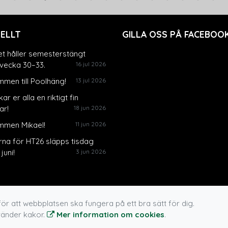
ELLT
GILLA OSS PÅ FACEBOOK
et håller semesterstängt
vecka 30–33.
16 jul 2026
men till Poolhäng!
13 jul 2026
ar er alla en riktigt fin
r!
18 jun 2026
mmen Mikael!
11 jun 2026
rna för HT26 släpps tisdag
juni!
3 jun 2026
ör att webbplatsen ska fungera på ett bra sätt för dig.
vänder kakor.
Mer information om cookies
.