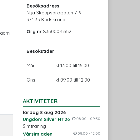
Besöksadress
Nya Skeppsbrogatan 7-9
371 33 Karlskrona
Org nr
835000-5552
i adm
Besökstider
Mån
kl 13.00 till 15.00
Ons
kl 09.00 till 12.00
AKTIVITETER
lördag 8 aug 2026
Ungdom Silver HT26
08:00 - 09:30
Simträning
Vårsimiaden
08:00 - 12:00