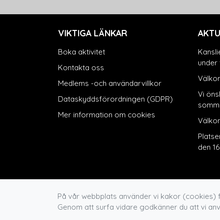
VIKTIGA LÄNKAR
AKTU
Boka aktivitet
Kansli
under 
Kontakta oss
Välkom
Medlems -och användarvillkor
Vi önsk
Dataskyddsförordningen (GDPR)
somma
Mer information om cookies
Välko
Platse
den 16 
På vår webbplats använder vi kakor (cookies) f
Genom att surfa vidare godkänner du att vi an