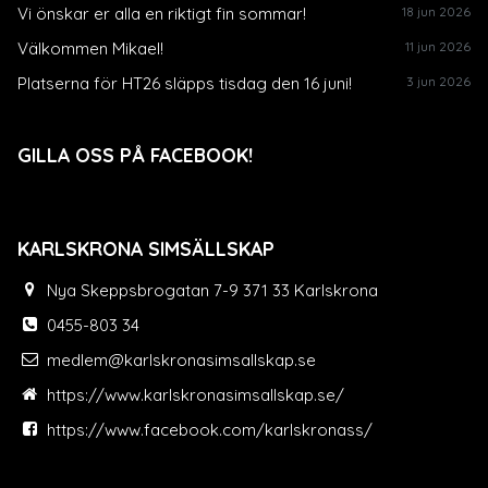
Vi önskar er alla en riktigt fin sommar!
18 jun 2026
Välkommen Mikael!
11 jun 2026
Platserna för HT26 släpps tisdag den 16 juni!
3 jun 2026
GILLA OSS PÅ FACEBOOK!
KARLSKRONA SIMSÄLLSKAP
Nya Skeppsbrogatan 7-9 371 33 Karlskrona
0455-803 34
medlem@karlskronasimsallskap.se
https://www.karlskronasimsallskap.se/
https://www.facebook.com/karlskronass/