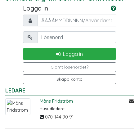
Logga in
Personnummer/Användarnamn
Lösenord
Logga in
Glömt lösenordet?
Skapa konto
LEDARE
Måns Fridström
Huvudledare
070-144 90 91