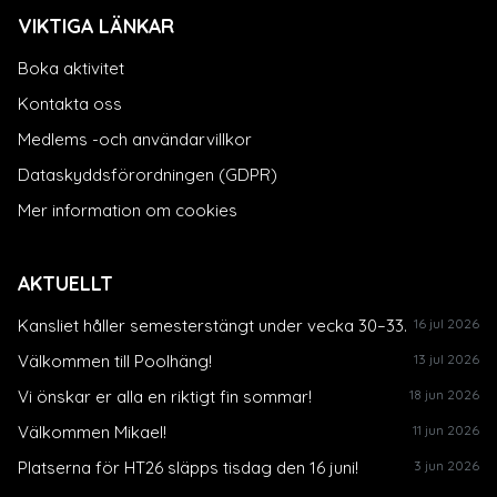
VIKTIGA LÄNKAR
Boka aktivitet
Kontakta oss
Medlems -och användarvillkor
Dataskyddsförordningen (GDPR)
Mer information om cookies
AKTUELLT
Kansliet håller semesterstängt under vecka 30–33.
16 jul 2026
Välkommen till Poolhäng!
13 jul 2026
Vi önskar er alla en riktigt fin sommar!
18 jun 2026
Välkommen Mikael!
11 jun 2026
Platserna för HT26 släpps tisdag den 16 juni!
3 jun 2026