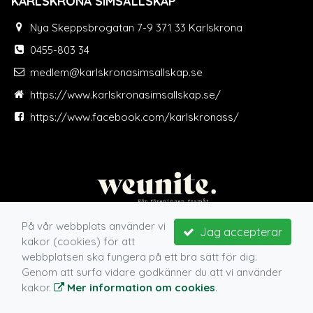
KARLSKRONA SIMSÄLLSKAP
Nya Skeppsbrogatan 7-9 371 33 Karlskrona
0455-803 34
medlem@karlskronasimsallskap.se
https://www.karlskronasimsallskap.se/
https://www.facebook.com/karlskronass/
På vår webbplats använder vi
Jag accepterar
kakor (cookies) för att
webbplatsen ska fungera på ett bra sätt för dig.
Genom att surfa vidare godkänner du att vi använder
kakor.
Mer information om cookies
.