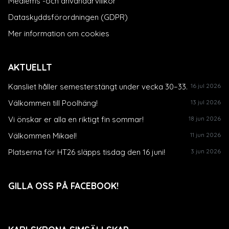
Medlems -och användarvillkor
Dataskyddsförordningen (GDPR)
Mer information om cookies
AKTUELLT
Kansliet håller semesterstängt under vecka 30–33.
16 jul 2026
Välkommen till Poolhäng!
13 jul 2026
Vi önskar er alla en riktigt fin sommar!
18 jun 2026
Välkommen Mikael!
11 jun 2026
Platserna för HT26 släpps tisdag den 16 juni!
3 jun 2026
GILLA OSS PÅ FACEBOOK!