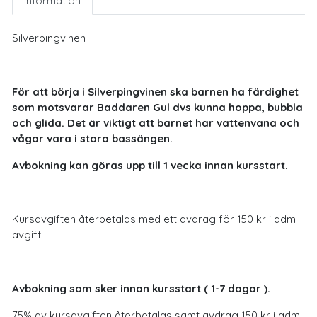
Information
Silverpingvinen
För att börja i Silverpingvinen ska barnen ha färdighet
som motsvarar Baddaren Gul dvs kunna hoppa, bubbla
och glida. Det är viktigt att barnet har vattenvana och
vågar vara i stora bassängen.
Avbokning kan göras upp till 1 vecka innan kursstart.
Kursavgiften återbetalas med ett avdrag för 150 kr i adm
avgift.
Avbokning som sker innan kursstart ( 1-7 dagar ).
75% av kursavgiften återbetalas samt avdrag 150 kr i adm