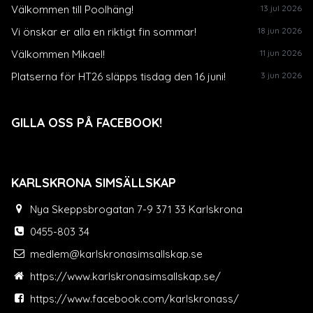
Välkommen till Poolhäng!
13 jul 2026
Vi önskar er alla en riktigt fin sommar!
18 jun 2026
Välkommen Mikael!
11 jun 2026
Platserna för HT26 släpps tisdag den 16 juni!
3 jun 2026
GILLA OSS PÅ FACEBOOK!
KARLSKRONA SIMSÄLLSKAP
Nya Skeppsbrogatan 7-9 371 33 Karlskrona
0455-803 34
medlem@karlskronasimsallskap.se
https://www.karlskronasimsallskap.se/
https://www.facebook.com/karlskronass/