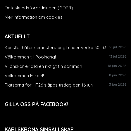
Dataskyddsförordningen (GDPR)
Mer information om cookies
AKTUELLT
Kansliet håller semesterstängt under vecka 30–33.
16 jul 2026
Välkommen till Poolhäng!
13 jul 2026
Vi önskar er alla en riktigt fin sommar!
18 jun 2026
Välkommen Mikael!
11 jun 2026
Platserna för HT26 släpps tisdag den 16 juni!
3 jun 2026
GILLA OSS PÅ FACEBOOK!
KARLSKRONA SIMSÄLLSKAP