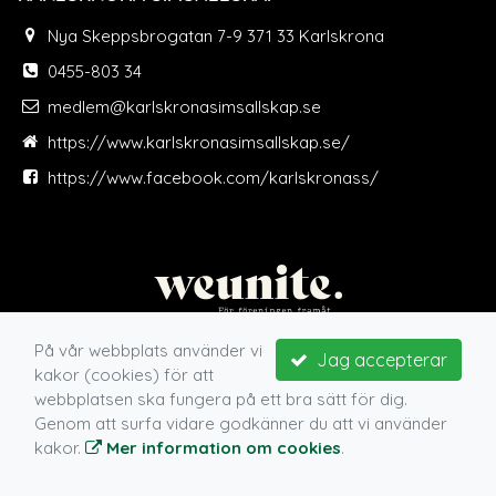
Nya Skeppsbrogatan 7-9 371 33 Karlskrona
0455-803 34
medlem@karlskronasimsallskap.se
https://www.karlskronasimsallskap.se/
https://www.facebook.com/karlskronass/
På vår webbplats använder vi
Jag accepterar
kakor (cookies) för att
webbplatsen ska fungera på ett bra sätt för dig.
Genom att surfa vidare godkänner du att vi använder
kakor.
Mer information om cookies
.