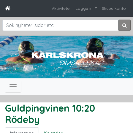
Aktiviteter
Logga in
Skapa konto
Sök
Guldpingvinen 10:20
Rödeby