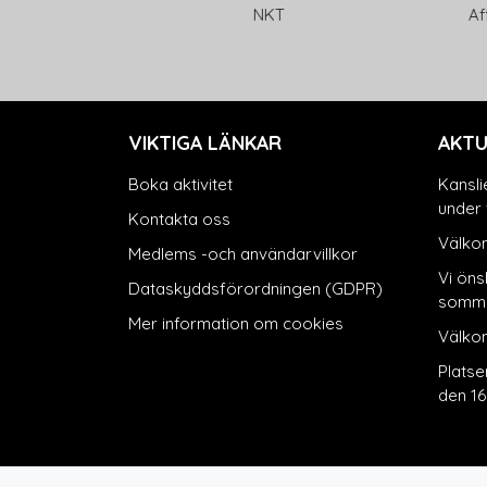
 Kommun
NKT
Affärs
VIKTIGA LÄNKAR
AKTU
Boka aktivitet
Kansli
under 
Kontakta oss
Välkom
Medlems -och användarvillkor
Vi önsk
Dataskyddsförordningen (GDPR)
somma
Mer information om cookies
Välko
Platse
den 16 