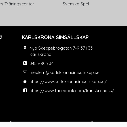
äningscenter
Svenska Spel
Eltek
!
KARLSKRONA SIMSÄLLSKAP
Nya Skeppsbrogatan 7-9 371 33
Karlskrona
0455-803 34
medlem@karlskronasimsallskap.se
https://www.karlskronasimsallskap.se/
https://www.facebook.com/karlskronass/