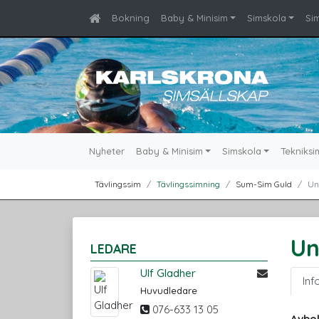
Bokning
Baby & Minisim
Simskola
Si
Nyheter
Baby & Minisim
Simskola
Tekniksi
Tävlingssim
Tävlingssimning
Sum-Sim Guld
Un
Un
LEDARE
Ulf Gladher
Inf
Huvudledare
076-633 13 05
Avbok