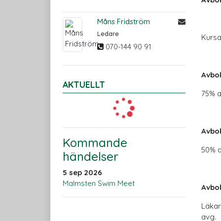
Måns Fridström
Ledare
Kursa
070-144 90 91
Avbok
AKTUELLT
75% a
Avbok
Kommande
50% a
händelser
5 sep 2026
Malmsten Swim Meet
Avbok
Läkar
avg.