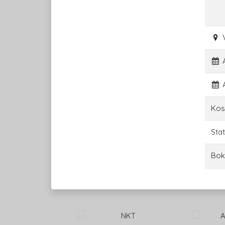
A
A
Kos
Sta
Bok