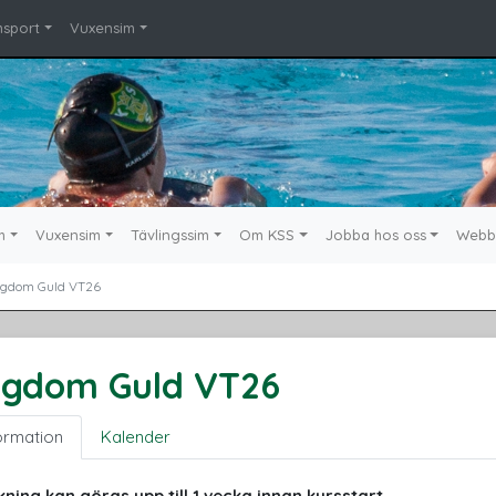
msport
Vuxensim
m
Vuxensim
Tävlingssim
Om KSS
Jobba hos oss
Webb
gdom Guld VT26
gdom Guld VT26
ormation
Kalender
ning kan göras upp till 1 vecka innan kursstart.