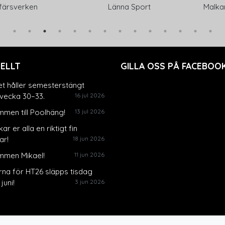
verken
Länna Sport
Malkars Tr
ELLT
GILLA OSS PÅ FACEBOOK
et håller semesterstängt
vecka 30–33.
16 jul 2026
men till Poolhäng!
13 jul 2026
ar er alla en riktigt fin
r!
18 jun 2026
mmen Mikael!
11 jun 2026
rna för HT26 släpps tisdag
juni!
3 jun 2026