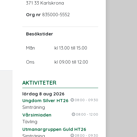
371 33 Karlskrona
Org nr
835000-5552
Besökstider
Mån
kl 13.00 till 15.00
Ons
kl 09.00 till 12.00
AKTIVITETER
lördag 8 aug 2026
Ungdom Silver HT26
08:00 - 09:30
Simträning
Vårsimiaden
08:00 - 12:00
Tävling
Utmanargruppen Guld HT26
Simträning
08:00 - 09:30