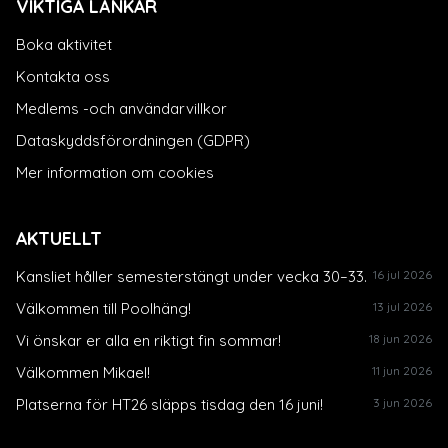
VIKTIGA LÄNKAR
Boka aktivitet
Kontakta oss
Medlems -och användarvillkor
Dataskyddsförordningen (GDPR)
Mer information om cookies
AKTUELLT
Kansliet håller semesterstängt under vecka 30–33.
16 jul 2026
Välkommen till Poolhäng!
13 jul 2026
Vi önskar er alla en riktigt fin sommar!
18 jun 2026
Välkommen Mikael!
11 jun 2026
Platserna för HT26 släpps tisdag den 16 juni!
3 jun 2026