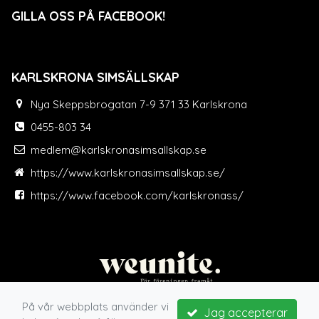
GILLA OSS PÅ FACEBOOK!
KARLSKRONA SIMSÄLLSKAP
Nya Skeppsbrogatan 7-9 371 33 Karlskrona
0455-803 34
medlem@karlskronasimsallskap.se
https://www.karlskronasimsallskap.se/
https://www.facebook.com/karlskronass/
På vår webbplats använder vi
Jag accepterar