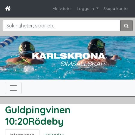
Aktiviteter
Logga in
Skapa konto
Sök
Guldpingvinen
10:20Rödeby