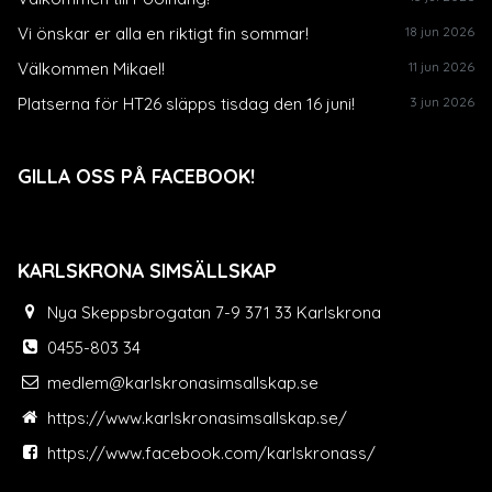
Vi önskar er alla en riktigt fin sommar!
18 jun 2026
Välkommen Mikael!
11 jun 2026
Platserna för HT26 släpps tisdag den 16 juni!
3 jun 2026
GILLA OSS PÅ FACEBOOK!
KARLSKRONA SIMSÄLLSKAP
Nya Skeppsbrogatan 7-9 371 33 Karlskrona
0455-803 34
medlem@karlskronasimsallskap.se
https://www.karlskronasimsallskap.se/
https://www.facebook.com/karlskronass/