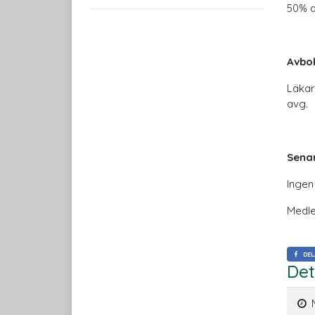
50% a
Avbok
Läkar
avg.
Sena
Ingen
Medle
DEL
Det