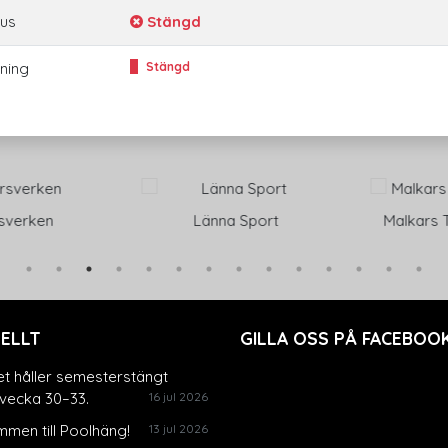
tus
Stängd
ning
Stängd
verken
Länna Sport
Malkars Tr
ELLT
GILLA OSS PÅ FACEBOOK
et håller semesterstängt
vecka 30–33.
16 jul 2026
men till Poolhäng!
13 jul 2026