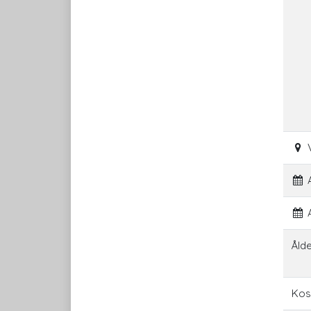
A
A
Åld
Kos