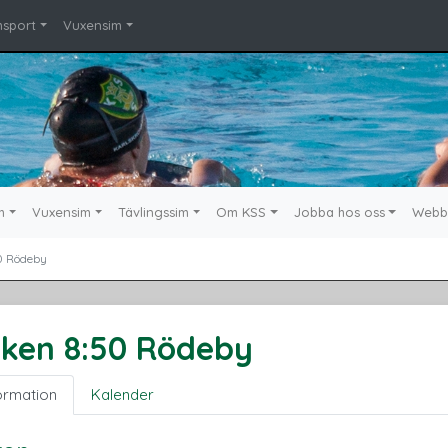
msport
Vuxensim
m
Vuxensim
Tävlingssim
Om KSS
Jobba hos oss
Webb
0 Rödeby
sken 8:50 Rödeby
ormation
Kalender