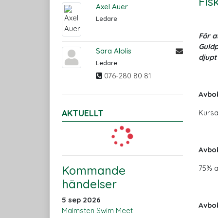
Fis
Axel Auer
Ledare
För a
Guldp
Sara Alolis
djupt
Ledare
076-280 80 81
Avbok
AKTUELLT
Kursa
Avbok
Kommande
75% a
händelser
5 sep 2026
Avbok
Malmsten Swim Meet