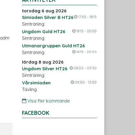
torsdag 6 aug 2026
Simiaden Silver B HT26
17:30 - 18:15
Simträning
Ungdom Guld HT26
18:15 - 20:00
i adm
Simträning
Utmanargruppen Guld HT26
Simträning
18:15 - 20:00
lördag 8 aug 2026
Ungdom Silver HT26
08:00 - 09:30
Simträning
Vårsimiaden
08:00 - 12:00
Tävling
Visa fler kommande
FACEBOOK