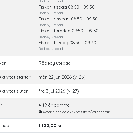
Rödeby utebad
Fisken, tisdag 08:50 - 09:30
Rödeby utebad
Fisken, onsdag 08:50 - 09:30
Rödeby utebad
Fisken, torsdag 08:50 - 09:30
Rödeby utebad
Fisken, fredag 08:50 - 09:30
Rödeby utebad
Var
Rödeby utebad
ktivitet startar
mån 22 jun 2026 (v. 26)
ktivitet slutar
fre 3 jul 2026 (v. 27)
er
4-19 år gammal
Avser ålder vid aktivitetsstart/kalenderår.
tnad
1 100,00 kr