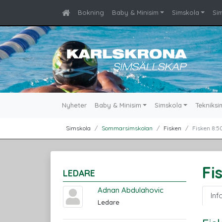
Bokning
Baby & Minisim
Simskola
Si
Nyheter
Baby & Minisim
Simskola
Tekniksi
Simskola
Sommarsimskolan
Fisken
Fisken 8:5
Fi
LEDARE
Adnan Abdulahovic
Inf
Ledare