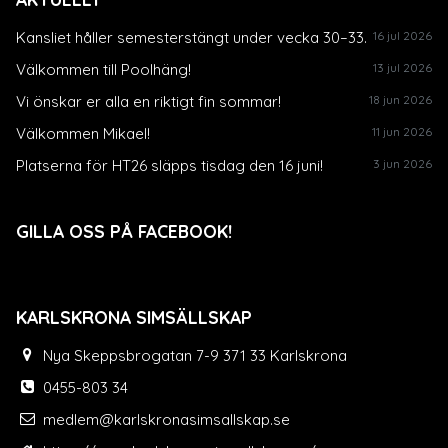
Kansliet håller semesterstängt under vecka 30–33.
16 jul 2026
Välkommen till Poolhäng!
13 jul 2026
Vi önskar er alla en riktigt fin sommar!
18 jun 2026
Välkommen Mikael!
11 jun 2026
Platserna för HT26 släpps tisdag den 16 juni!
3 jun 2026
GILLA OSS PÅ FACEBOOK!
KARLSKRONA SIMSÄLLSKAP
Nya Skeppsbrogatan 7-9 371 33 Karlskrona
0455-803 34
medlem@karlskronasimsallskap.se