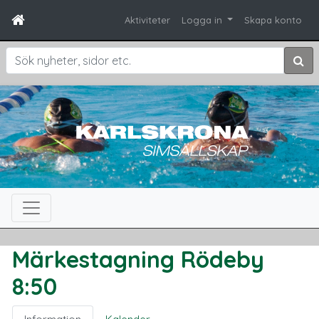
Aktiviteter
Logga in
Skapa konto
Sök
Märkestagning Rödeby
8:50