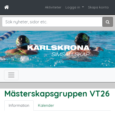
Aktiviteter
Logga in
Skapa konto
Sök
Mästerskapsgruppen VT26
Information
Kalender