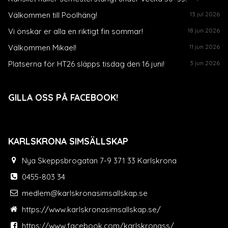
Välkommen till Poolhäng!
13 jul 2026
Vi önskar er alla en riktigt fin sommar!
18 jun 2026
Välkommen Mikael!
11 jun 2026
Platserna för HT26 släpps tisdag den 16 juni!
3 jun 2026
GILLA OSS PÅ FACEBOOK!
KARLSKRONA SIMSÄLLSKAP
Nya Skeppsbrogatan 7-9 371 33 Karlskrona
0455-803 34
medlem@karlskronasimsallskap.se
https://www.karlskronasimsallskap.se/
https://www.facebook.com/karlskronass/