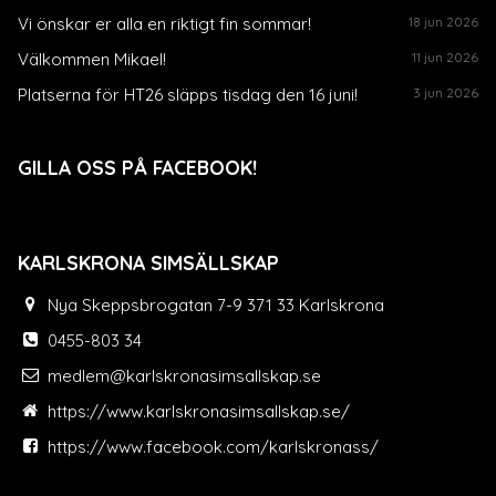
Vi önskar er alla en riktigt fin sommar!
18 jun 2026
Välkommen Mikael!
11 jun 2026
Platserna för HT26 släpps tisdag den 16 juni!
3 jun 2026
GILLA OSS PÅ FACEBOOK!
KARLSKRONA SIMSÄLLSKAP
Nya Skeppsbrogatan 7-9 371 33 Karlskrona
0455-803 34
medlem@karlskronasimsallskap.se
https://www.karlskronasimsallskap.se/
https://www.facebook.com/karlskronass/