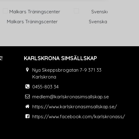
äningscenter
Svenska Spel
Eltek
!
KARLSKRONA SIMSÄLLSKAP
Nya Skeppsbrogatan 7-9 371 33
Karlskrona
0455-803 34
medlem@karlskronasimsallskap.se
https://www.karlskronasimsallskap.se/
https://www.facebook.com/karlskronass/