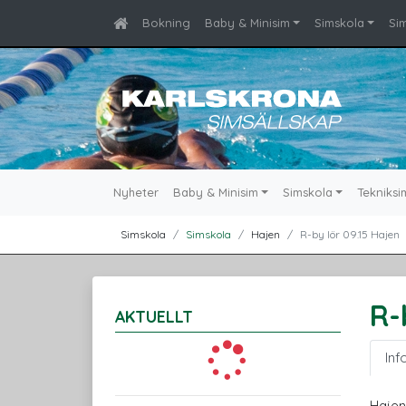
Bokning
Baby & Minisim
Simskola
Si
Nyheter
Baby & Minisim
Simskola
Tekniksi
Simskola
Simskola
Hajen
R-by lör 09.15 Hajen
R-
AKTUELLT
Inf
Hajen