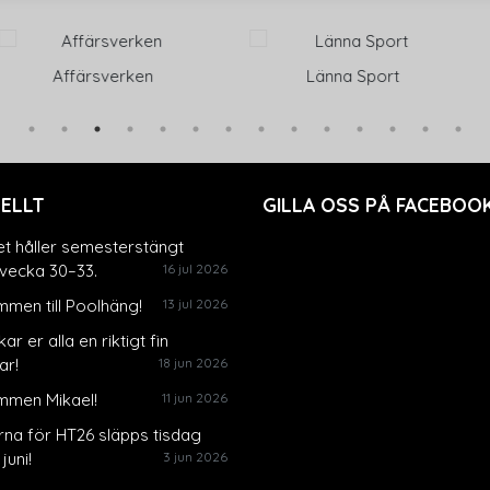
verken
Länna Sport
Malkars Tr
ELLT
GILLA OSS PÅ FACEBOOK
et håller semesterstängt
vecka 30–33.
16 jul 2026
men till Poolhäng!
13 jul 2026
ar er alla en riktigt fin
r!
18 jun 2026
mmen Mikael!
11 jun 2026
rna för HT26 släpps tisdag
juni!
3 jun 2026