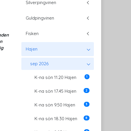
Silverpingvinen
Guldpingvinen
Fisken
nden
n
ig
Hajen
sep 2026
1
K-na sön 11.20 Hajen
2
K-na sön 17.45 Hajen
3
K-na sön 9.50 Hajen
8
K-na sön 18.30 Hajen