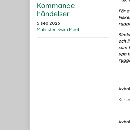
Kommande
För a
händelser
Fiske
5 sep 2026
ryggl
Malmsten Swim Meet
Simku
och l
som f
upp t
ryggs
Avbo
Kursa
Avbok