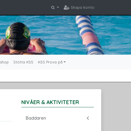
Skapa konto
shop
Stötta KSS
KSS Prova på
NIVÅER & AKTIVITETER
Baddaren