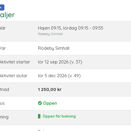
A
aljer
När
Hajen 09:15, lördag 09:15 - 09:55
Rödeby Simhall
Var
Rödeby Simhall
ktivitet startar
lör 12 sep 2026 (v. 37)
ktivitet slutar
lör 5 dec 2026 (v. 49)
tnad
1 250,00 kr
tus
Öppen
ning
Öppen för bokning