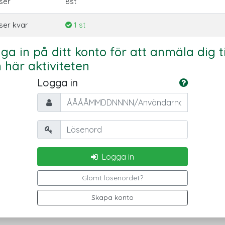
ser
8st
ser kvar
1 st
ga in på ditt konto för att anmäla dig ti
 här aktiviteten
Logga in
Personnummer/Användarnamn
Lösenord
Logga in
Glömt lösenordet?
Skapa konto