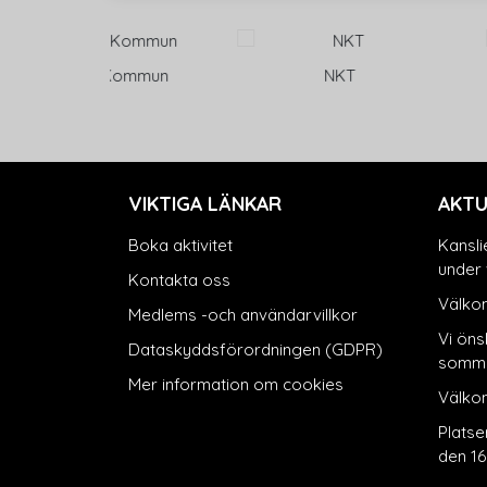
 Kommun
NKT
Affärs
VIKTIGA LÄNKAR
AKTU
Boka aktivitet
Kansli
under 
Kontakta oss
Välkom
Medlems -och användarvillkor
Vi önsk
Dataskyddsförordningen (GDPR)
somma
Mer information om cookies
Välko
Platse
den 16 