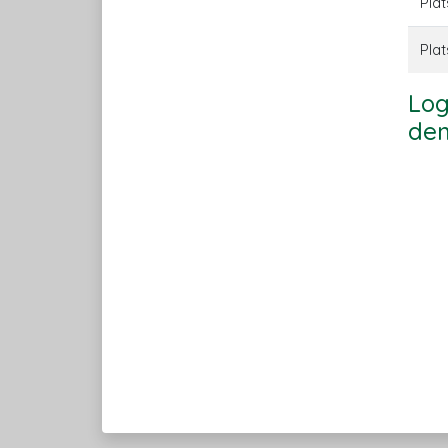
Plat
Plat
Log
den