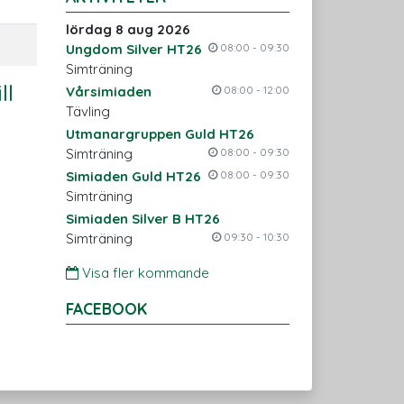
lördag 8 aug 2026
Ungdom Silver HT26
08:00 - 09:30
Simträning
ll
Vårsimiaden
08:00 - 12:00
Tävling
Utmanargruppen Guld HT26
Simträning
08:00 - 09:30
Simiaden Guld HT26
08:00 - 09:30
Simträning
Simiaden Silver B HT26
Simträning
09:30 - 10:30
Visa fler kommande
FACEBOOK