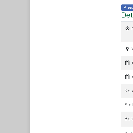
DEL
Det
A
A
Kos
Sta
Bok