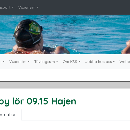
msport
Vuxensim
m
Vuxensim
Tävlingssim
Om KSS
Jobba hos oss
Webb
by lör 09.15 Hajen
ormation