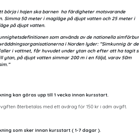
tt börja i hajen ska barnen ha färdigheter motsvarande
n.
Simma 50 meter i magläge på djupt vatten och 25 meter i
äge på djupt vatten.
nnighetsdefinitionen som används av de nationella simförbu
ivräddningsorganisationerna i Norden lyder:
”Simkunnig är de
aller i vattnet, får huvudet under ytan och efter att ha tagit s
ill ytan, på djupt vatten simmar 200 m i en följd, varav 50m
im.”
kning
kan göras upp till 1 vecka innan kursstart.
vgiften återbetalas med ett avdrag för 150 kr i adm avgift.
ning som sker innan kursstart ( 1-7 dagar ).