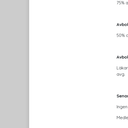
75% a
Avbok
50% a
Avbok
Läkar
avg.
Sena
Ingen
Medle