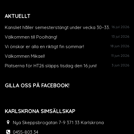
AKTUELLT
Kansliet håller semesterstängt under vecka 30–33.
16 jul 2026
Välkommen till Poolhäng!
13 jul 2026
Vi önskar er alla en riktigt fin sommar!
18 jun 2026
Välkommen Mikael!
11 jun 2026
Platserna för HT26 släpps tisdag den 16 juni!
3 jun 2026
GILLA OSS PÅ FACEBOOK!
KARLSKRONA SIMSÄLLSKAP
Nya Skeppsbrogatan 7-9 371 33 Karlskrona
0455-803 34