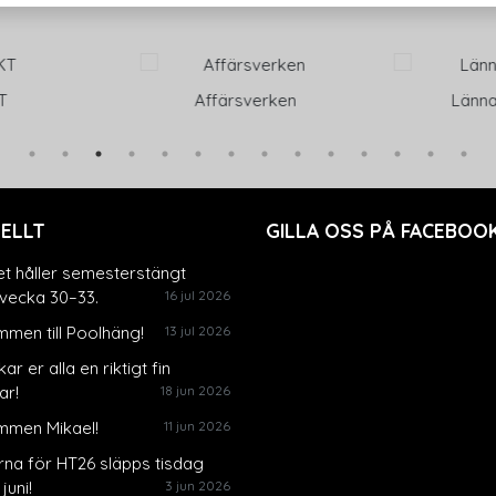
verken
Länna Sport
Malkars Tr
ELLT
GILLA OSS PÅ FACEBOOK
et håller semesterstängt
vecka 30–33.
16 jul 2026
men till Poolhäng!
13 jul 2026
ar er alla en riktigt fin
r!
18 jun 2026
mmen Mikael!
11 jun 2026
rna för HT26 släpps tisdag
juni!
3 jun 2026