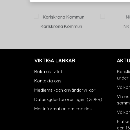
 Kommun
NKT
Affärs
VIKTIGA LÄNKAR
AKTU
Boka aktivitet
Kansli
under 
Kontakta oss
Välkom
Medlems -och användarvillkor
Vi önsk
Dataskyddsförordningen (GDPR)
somma
Mer information om cookies
Välko
Platse
den 16 