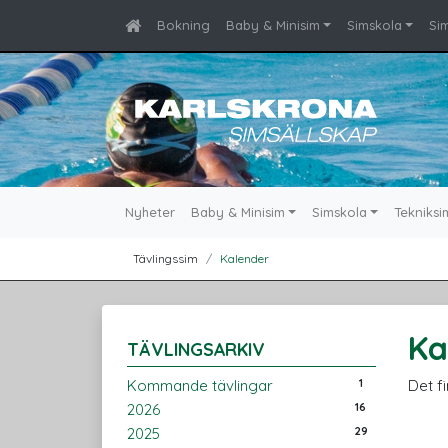
Bokning
Baby & Minisim
Simskola
Si
Nyheter
Baby & Minisim
Simskola
Tekniksi
Tävlingssim
Kalender
Ka
TÄVLINGSARKIV
1
Kommande tävlingar
Det f
16
2026
29
2025