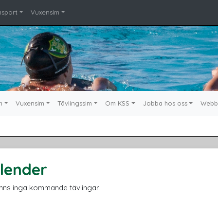
msport
Vuxensim
m
Vuxensim
Tävlingssim
Om KSS
Jobba hos oss
Webb
lender
inns inga kommande tävlingar.