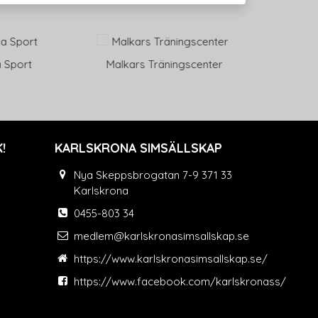
äningscenter
Svenska Spel
Eltek
!
KARLSKRONA SIMSÄLLSKAP
Nya Skeppsbrogatan 7-9 371 33
Karlskrona
0455-803 34
medlem@karlskronasimsallskap.se
https://www.karlskronasimsallskap.se/
https://www.facebook.com/karlskronass/