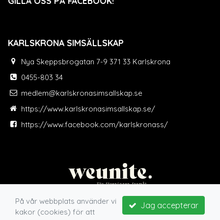
GILLA OSS PÅ FACEBOOK!
KARLSKRONA SIMSÄLLSKAP
Nya Skeppsbrogatan 7-9 371 33 Karlskrona
0455-803 34
medlem@karlskronasimsallskap.se
https://www.karlskronasimsallskap.se/
https://www.facebook.com/karlskronass/
På vår webbplats använder vi
Jag accepterar
kakor (cookies) för att