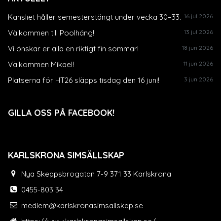
Kansliet håller semesterstängt under vecka 30–33.
16 jul 2026
Välkommen till Poolhäng!
13 jul 2026
Vi önskar er alla en riktigt fin sommar!
18 jun 2026
Välkommen Mikael!
11 jun 2026
Platserna för HT26 släpps tisdag den 16 juni!
3 jun 2026
GILLA OSS PÅ FACEBOOK!
KARLSKRONA SIMSÄLLSKAP
Nya Skeppsbrogatan 7-9 371 33 Karlskrona
0455-803 34
medlem@karlskronasimsallskap.se