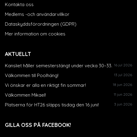
Kontakta oss
Medlems -och användarvillkor
Dataskyddsförordningen (GDPR)
Mer information om cookies
AKTUELLT
Kansliet håller semesterstängt under vecka 30–33.
16 jul 2026
Välkommen till Poolhäng!
13 jul 2026
Vi önskar er alla en riktigt fin sommar!
18 jun 2026
Välkommen Mikael!
11 jun 2026
Platserna för HT26 släpps tisdag den 16 juni!
3 jun 2026
GILLA OSS PÅ FACEBOOK!