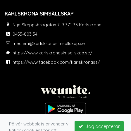
KARLSKRONA SIMSÄLLSKAP
Nya Skeppsbrogatan 7-9 371 33 Karlskrona
0455-803 34
medlem@karlskronasimsallskap.se
https://www.karlskronasimsallskap.se/
https://www.facebook.com/karlskronass/
På vår webbplats använder vi
Jag accepterar
kakor (cookies) för att