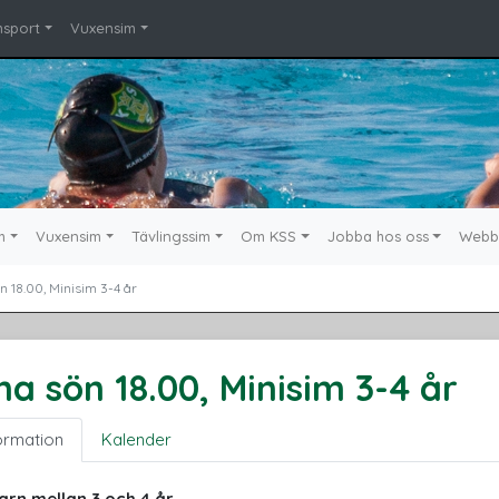
msport
Vuxensim
m
Vuxensim
Tävlingssim
Om KSS
Jobba hos oss
Webb
n 18.00, Minisim 3-4 år
na sön 18.00, Minisim 3-4 år
ormation
Kalender
arn mellan 3 och 4 år