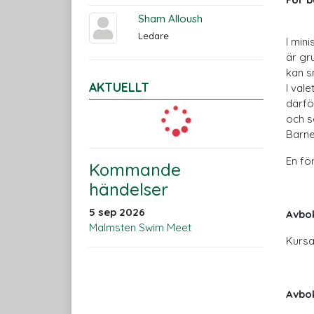
Sham Alloush
Ledare
I mini
är gr
kan s
AKTUELLT
I val
därfö
och s
Barnet
En fö
Kommande
händelser
5 sep 2026
Avbok
Malmsten Swim Meet
Kursa
Avbok