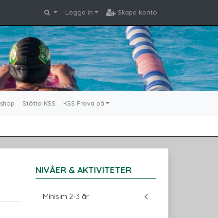
Logga in
Skapa konto
shop
Stötta KSS
KSS Prova på
NIVÅER & AKTIVITETER
Minisim 2-3 år