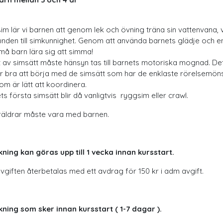
sim lär vi barnen att genom lek och övning träna sin vattenvana, v
unden till simkunnighet. Genom att använda barnets glädje och e
må barn lära sig att simma!
et av simsätt måste hänsyn tas till barnets motoriska mognad. De
r bra att börja med de simsätt som har de enklaste rörelsemön
om är lätt att koordinera.
s första simsätt blir då vanligtvis ryggsim eller crawl.
räldrar måste vara med barnen.
ning kan göras upp till 1 vecka innan kursstart.
vgiften återbetalas med ett avdrag för 150 kr i adm avgift.
ning som sker innan kursstart ( 1-7 dagar ).