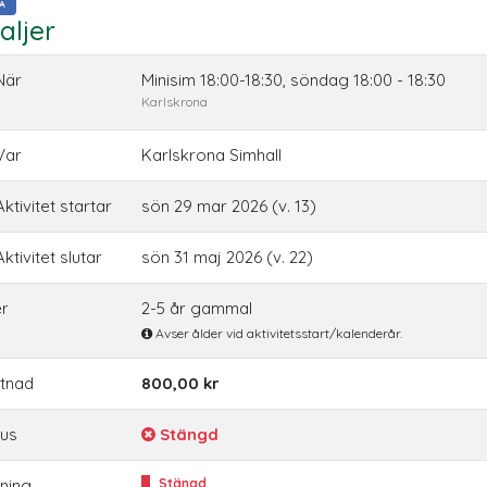
A
aljer
När
Minisim 18:00-18:30, söndag 18:00 - 18:30
Karlskrona
Var
Karlskrona Simhall
ktivitet startar
sön 29 mar 2026 (v. 13)
ktivitet slutar
sön 31 maj 2026 (v. 22)
er
2-5 år gammal
Avser ålder vid aktivitetsstart/kalenderår.
tnad
800,00 kr
tus
Stängd
ning
Stängd