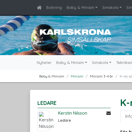
Bokning
Baby & Minisim
Simskola
Si
Nyheter
Baby & Minisim
Simskola
Tekniksi
Baby & Minisim
Minisim
Minisim 3-4 år
K-na sö
K-
LEDARE
Kerstin Nilsson
Inf
Ledare
För b