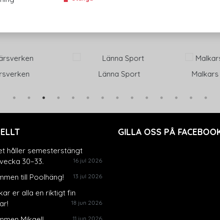
verken
Länna Sport
Malkars Tr
ELLT
GILLA OSS PÅ FACEBOOK
et håller semesterstängt
vecka 30–33.
16 jul 2026
men till Poolhäng!
13 jul 2026
ar er alla en riktigt fin
r!
18 jun 2026
mmen Mikael!
11 jun 2026