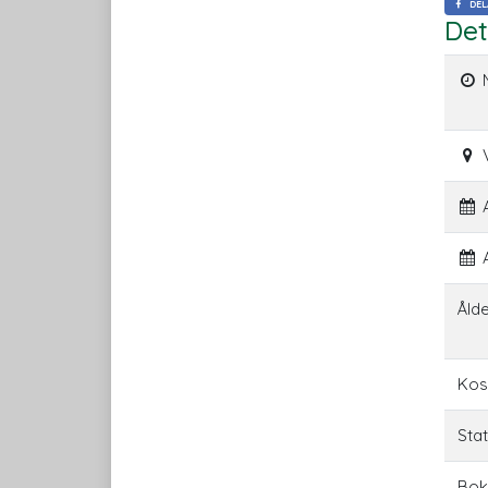
DEL
Det
A
A
Åld
Kos
Sta
Bok