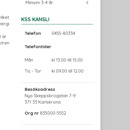
Minisim 3-4 år
ilket
KSS KANSLI
nergi
Telefon
0455-80334
t är
stren
Telefontider
Mån
kl 13.00 till 15.00
Tis - Tor
kl 09.00 till 12.00
Besöksadress
Nya Skeppsbrogatan 7-9
371 33 Karlskrona
Org nr
835000-5552