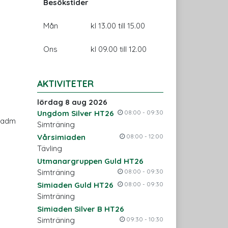
Besökstider
Mån
kl 13.00 till 15.00
Ons
kl 09.00 till 12.00
AKTIVITETER
lördag 8 aug 2026
Ungdom Silver HT26
08:00 - 09:30
i adm
Simträning
Vårsimiaden
08:00 - 12:00
Tävling
Utmanargruppen Guld HT26
Simträning
08:00 - 09:30
Simiaden Guld HT26
08:00 - 09:30
Simträning
Simiaden Silver B HT26
Simträning
09:30 - 10:30