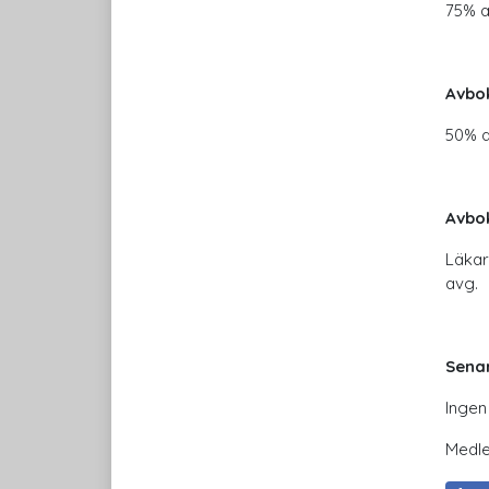
75% a
Avbok
50% a
Avbok
Läkar
avg.
Sena
Ingen
Medle