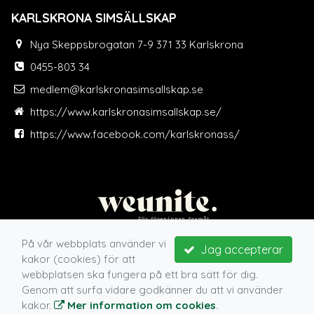
KARLSKRONA SIMSÄLLSKAP
Nya Skeppsbrogatan 7-9 371 33 Karlskrona
0455-803 34
medlem@karlskronasimsallskap.se
https://www.karlskronasimsallskap.se/
https://www.facebook.com/karlskronass/
På vår webbplats använder vi
Jag accepterar
kakor (cookies) för att
webbplatsen ska fungera på ett bra sätt för dig.
Genom att surfa vidare godkänner du att vi använder
kakor.
Mer information om cookies
.