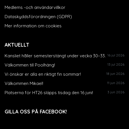
Medlems -och användarvillkor
Dataskyddsförordningen (GDPR)
Mer information om cookies
AKTUELLT
Kansliet håller semesterstängt under vecka 30–33.
16 jul 2026
Välkommen till Poolhäng!
13 jul 2026
Vi önskar er alla en riktigt fin sommar!
18 jun 2026
Välkommen Mikael!
11 jun 2026
Platserna för HT26 släpps tisdag den 16 juni!
3 jun 2026
GILLA OSS PÅ FACEBOOK!