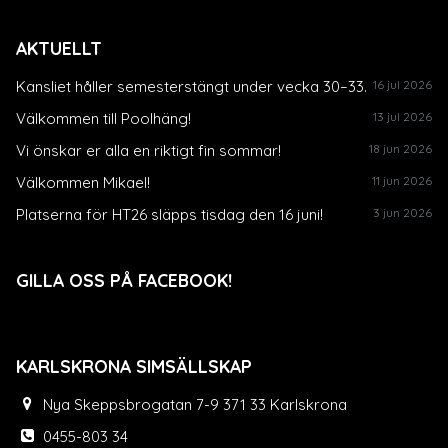
AKTUELLT
Kansliet håller semesterstängt under vecka 30–33.
16 jul 2026
Välkommen till Poolhäng!
13 jul 2026
Vi önskar er alla en riktigt fin sommar!
18 jun 2026
Välkommen Mikael!
11 jun 2026
Platserna för HT26 släpps tisdag den 16 juni!
3 jun 2026
GILLA OSS PÅ FACEBOOK!
KARLSKRONA SIMSÄLLSKAP
Nya Skeppsbrogatan 7-9 371 33 Karlskrona
0455-803 34