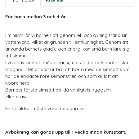
Information
Kalender
För barn mellan 3 och 4 år
I minisim lär vi barnen att genom lek och övning träna sin
vattenvana, vilket är grunden till simkunnighet. Genom att
använda barnets glädje och energi kan små barn lära sig
att simma!
I valet av simsätt måste hänsyn tas till barnets motoriska
mognad. Det är därför bra att börja med de simsätt som
har de enklaste rörelsemönstren och som är lätt att
koordinera.
Barnets första simsätt blir då vanligtvis ryggsim
eller crawl.
En föräldrar måste vara med barnen.
Avbokning kan göras upp till 1 vecka innan kursstart.