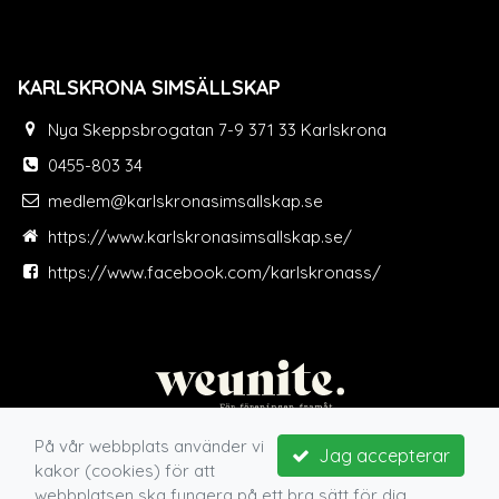
KARLSKRONA SIMSÄLLSKAP
Nya Skeppsbrogatan 7-9 371 33 Karlskrona
0455-803 34
medlem@karlskronasimsallskap.se
https://www.karlskronasimsallskap.se/
https://www.facebook.com/karlskronass/
På vår webbplats använder vi
Jag accepterar
kakor (cookies) för att
webbplatsen ska fungera på ett bra sätt för dig.