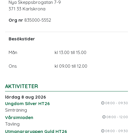
Nya Skeppsbrogatan 7-9
371 33 Karlskrona
Org nr
835000-5552
Besökstider
Mån
kl 13.00 till 15.00
Ons
kl 09.00 till 12.00
AKTIVITETER
lördag 8 aug 2026
Ungdom Silver HT26
08:00 - 09:30
Simträning
Vårsimiaden
08:00 - 12:00
Tävling
Utmanargruppen Guld HT26
08:00 - 09:30