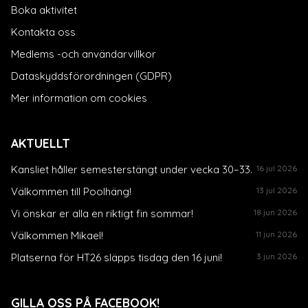
Boka aktivitet
Kontakta oss
Medlems -och användarvillkor
Dataskyddsförordningen (GDPR)
Mer information om cookies
AKTUELLT
Kansliet håller semesterstängt under vecka 30–33.
16 jul 2026
Välkommen till Poolhäng!
13 jul 2026
Vi önskar er alla en riktigt fin sommar!
18 jun 2026
Välkommen Mikael!
11 jun 2026
Platserna för HT26 släpps tisdag den 16 juni!
3 jun 2026
GILLA OSS PÅ FACEBOOK!