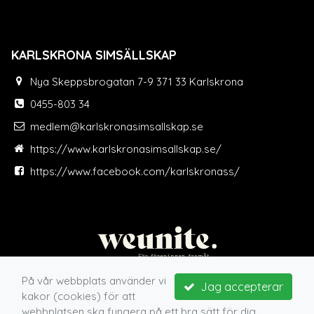
KARLSKRONA SIMSÄLLSKAP
Nya Skeppsbrogatan 7-9 371 33 Karlskrona
0455-803 34
medlem@karlskronasimsallskap.se
https://www.karlskronasimsallskap.se/
https://www.facebook.com/karlskronass/
På vår webbplats använder vi
Jag accepterar
kakor (cookies) för att
webbplatsen ska fungera på ett bra sätt för dig.