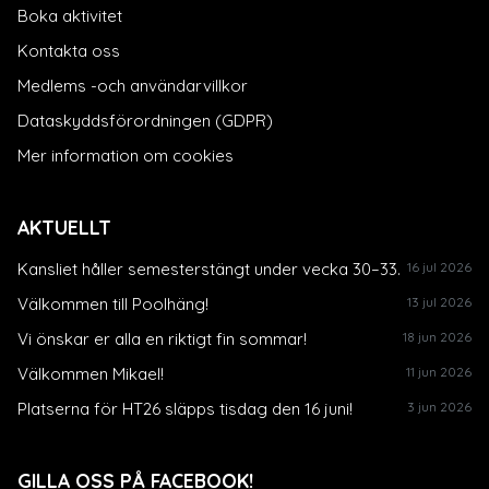
Boka aktivitet
Kontakta oss
Medlems -och användarvillkor
Dataskyddsförordningen (GDPR)
Mer information om cookies
AKTUELLT
Kansliet håller semesterstängt under vecka 30–33.
16 jul 2026
Välkommen till Poolhäng!
13 jul 2026
Vi önskar er alla en riktigt fin sommar!
18 jun 2026
Välkommen Mikael!
11 jun 2026
Platserna för HT26 släpps tisdag den 16 juni!
3 jun 2026
GILLA OSS PÅ FACEBOOK!