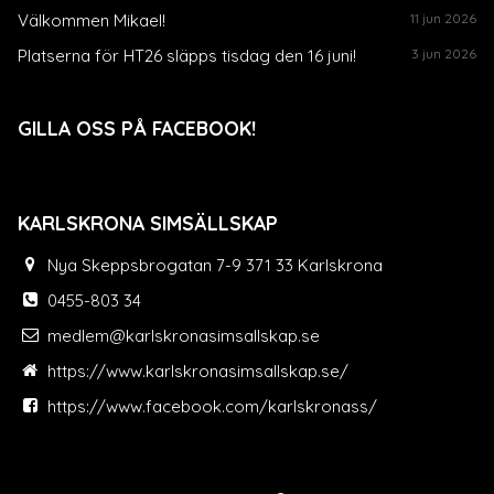
Välkommen Mikael!
11 jun 2026
Platserna för HT26 släpps tisdag den 16 juni!
3 jun 2026
GILLA OSS PÅ FACEBOOK!
KARLSKRONA SIMSÄLLSKAP
Nya Skeppsbrogatan 7-9 371 33 Karlskrona
0455-803 34
medlem@karlskronasimsallskap.se
https://www.karlskronasimsallskap.se/
https://www.facebook.com/karlskronass/